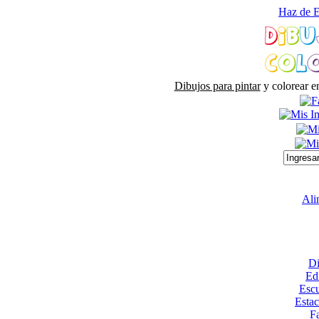
Haz de E
Dibujos para pintar
y colorear e
Ali
Di
Edi
Escu
Esta
Fa