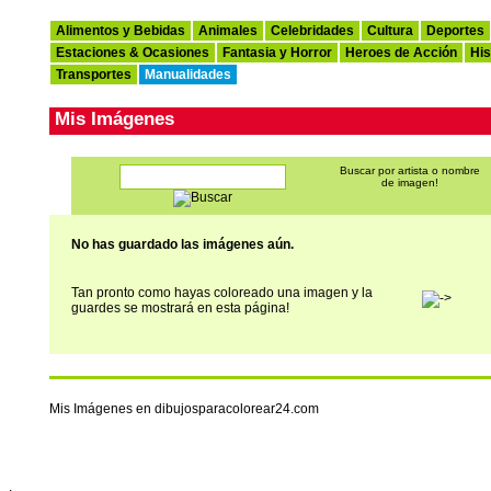
Alimentos y Bebidas
Animales
Celebridades
Cultura
Deportes
Estaciones & Ocasiones
Fantasia y Horror
Heroes de Acción
His
Transportes
Manualidades
Mis Imágenes
Buscar por artista o nombre
de imagen!
No has guardado las imágenes aún.
Tan pronto como hayas coloreado una imagen y la
guardes se mostrará en esta página!
Mis Imágenes en dibujosparacolorear24.com
.