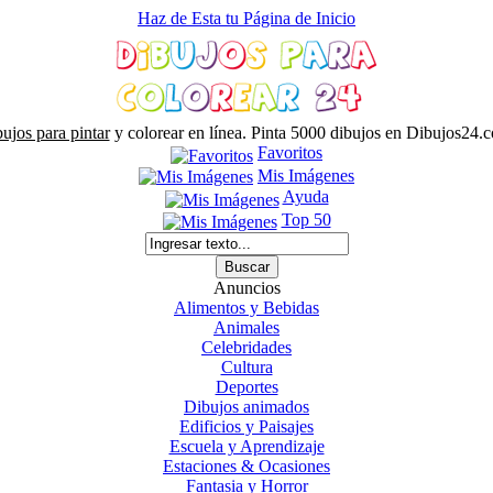
Haz de Esta tu Página de Inicio
ujos para pintar
y colorear en línea. Pinta 5000 dibujos en Dibujos24.
Favoritos
Mis Imágenes
Ayuda
Top 50
Anuncios
Alimentos y Bebidas
Animales
Celebridades
Cultura
Deportes
Dibujos animados
Edificios y Paisajes
Escuela y Aprendizaje
Estaciones & Ocasiones
Fantasia y Horror