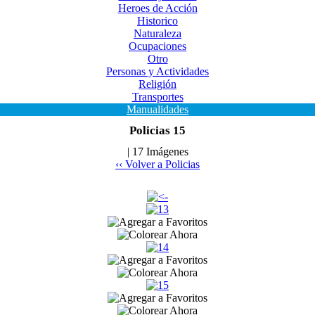
Heroes de Acción
Historico
Naturaleza
Ocupaciones
Otro
Personas y Actividades
Religión
Transportes
Manualidades
Policias 15
| 17 Imágenes
‹‹ Volver a Policias