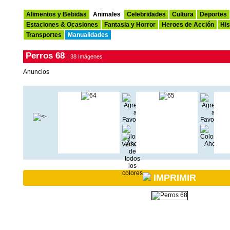
Alimentos y Bebidas
Animales
Celebridades
Cultura
Deportes
Estaciones & Ocasiones
Fantasia y Horror
Heroes de Acción
His
Transportes
Manualidades
Perros 68
| 38 Imágenes
Anuncios
IMPRIMIR