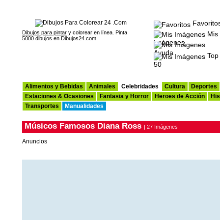
Favorito
Dibujos para pintar
y colorear en línea. Pinta
Mis
5000 dibujos en Dibujos24.com.
Imágenes
Ayuda
Top
50
Alimentos y Bebidas
Animales
Celebridades
Cultura
Deportes
Estaciones & Ocasiones
Fantasia y Horror
Heroes de Acción
His
Transportes
Manualidades
Músicos Famosos Diana Ross
| 27 Imágenes
Anuncios