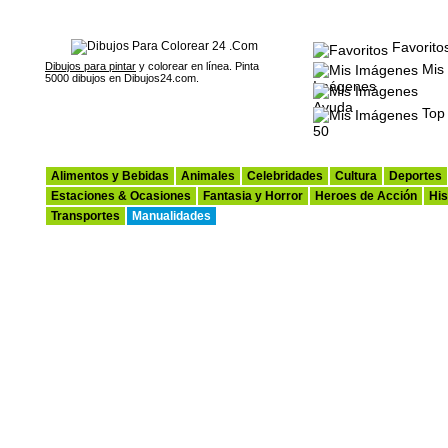
Favorito
Dibujos para pintar
y colorear en línea. Pinta
Mis
5000 dibujos en Dibujos24.com.
Imágenes
Ayuda
Top
50
Alimentos y Bebidas
Animales
Celebridades
Cultura
Deportes
Estaciones & Ocasiones
Fantasia y Horror
Heroes de Acción
His
Transportes
Manualidades