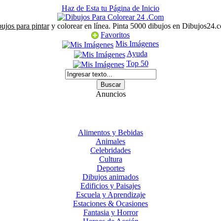
Haz de Esta tu Página de Inicio
ujos para pintar
y colorear en línea. Pinta 5000 dibujos en Dibujos24.
Favoritos
Mis Imágenes
Ayuda
Top 50
Anuncios
Alimentos y Bebidas
Animales
Celebridades
Cultura
Deportes
Dibujos animados
Edificios y Paisajes
Escuela y Aprendizaje
Estaciones & Ocasiones
Fantasia y Horror