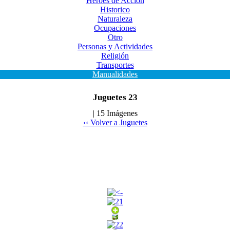
Heroes de Acción
Historico
Naturaleza
Ocupaciones
Otro
Personas y Actividades
Religión
Transportes
Manualidades
Juguetes 23
| 15 Imágenes
‹‹ Volver a Juguetes