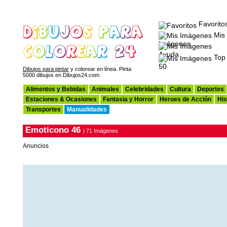
Favorito
Mis
Imágenes
Ayuda
Top
50
Dibujos para pintar
y colorear en línea. Pinta
5000 dibujos en Dibujos24.com.
Alimentos y Bebidas
Animales
Celebridades
Cultura
Deportes
Estaciones & Ocasiones
Fantasia y Horror
Heroes de Acción
His
Transportes
Manualidades
Emoticono 46
| 71 Imágenes
Anuncios