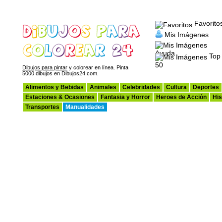
Favorito
Mis Imágenes
Ayuda
Top
50
Dibujos para pintar
y colorear en línea. Pinta
5000 dibujos en Dibujos24.com.
Alimentos y Bebidas
Animales
Celebridades
Cultura
Deportes
Estaciones & Ocasiones
Fantasia y Horror
Heroes de Acción
His
Transportes
Manualidades