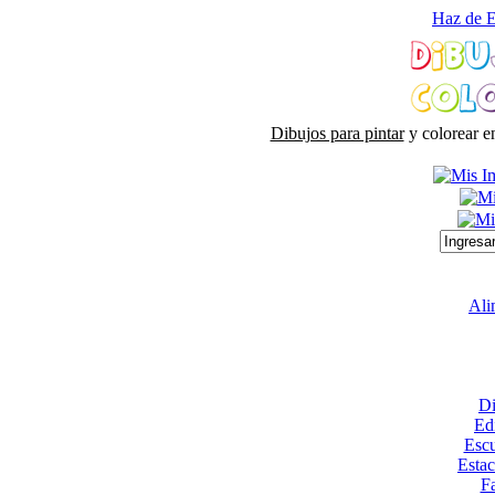
Haz de E
Dibujos para pintar
y colorear e
Ali
Di
Edi
Escu
Esta
Fa