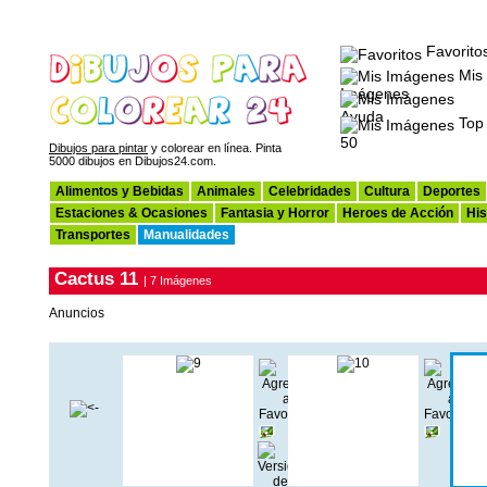
Favorito
Mis
Imágenes
Ayuda
Top
50
Dibujos para pintar
y colorear en línea. Pinta
5000 dibujos en Dibujos24.com.
Alimentos y Bebidas
Animales
Celebridades
Cultura
Deportes
Estaciones & Ocasiones
Fantasia y Horror
Heroes de Acción
His
Transportes
Manualidades
Cactus 11
| 7 Imágenes
Anuncios