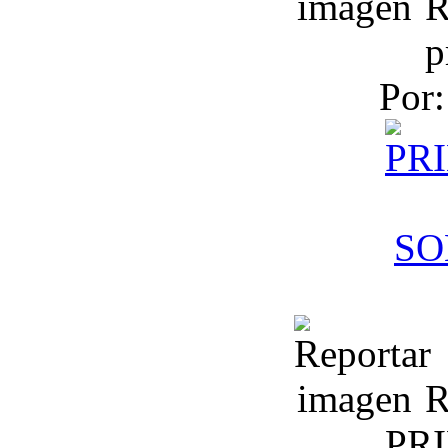
R
p
Por:
R
PR