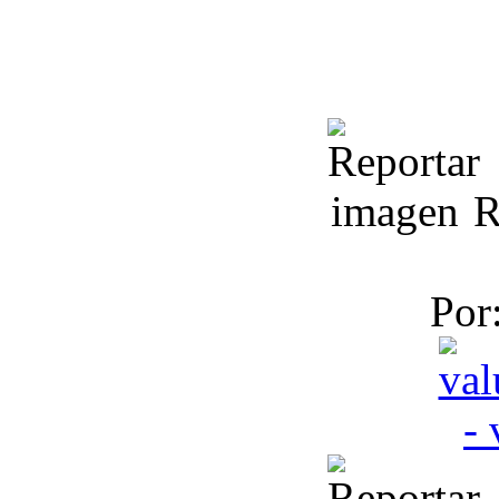
R
Por: