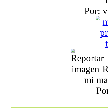
Por: v
R
mi ma
Por