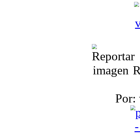
R
Por: 