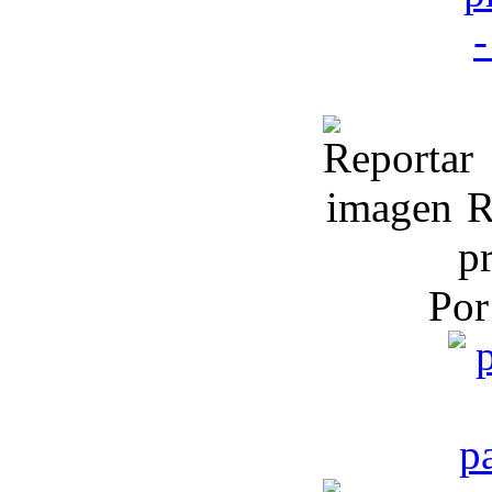
R
pr
Por