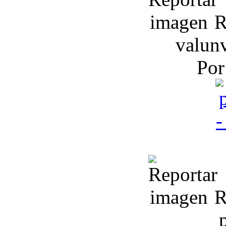
R
valun
Por
R