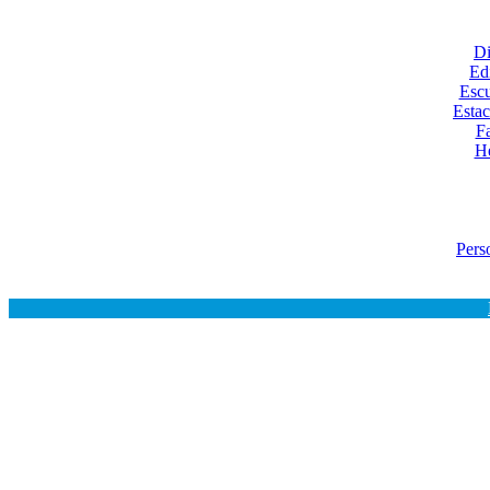
Di
Edi
Escu
Esta
Fa
He
Pers