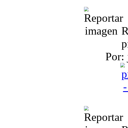
R
p
Por: