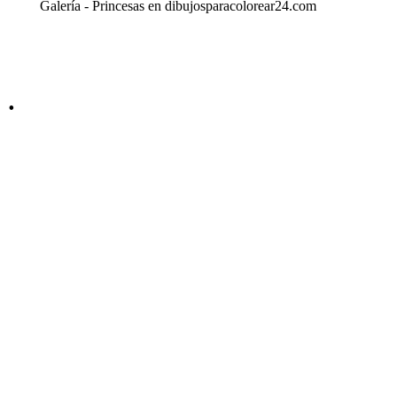
Galería - Princesas en dibujosparacolorear24.com
.