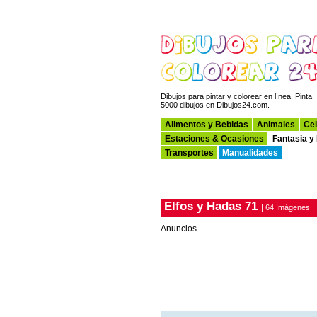
Dibujos para pintar
y colorear en línea. Pinta
5000 dibujos en Dibujos24.com.
Alimentos y Bebidas
Animales
Cel
Estaciones & Ocasiones
Fantasia y
Transportes
Manualidades
Elfos y Hadas 71
| 64 Imágenes
Anuncios