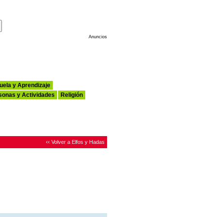
Haz de Esta tu Página de Inicio
Anuncios
uela y Aprendizaje
sonas y Actividades
Religión
‹‹ Volver a Elfos y Hadas