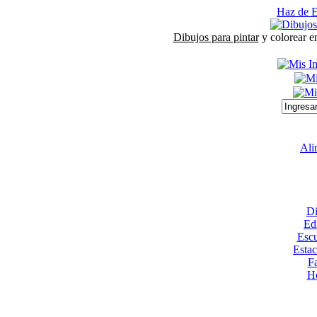
Haz de E
Dibujos para pintar
y colorear e
Ali
Di
Edi
Escu
Esta
Fa
He