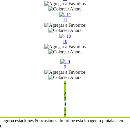
11
10
9
«
1
2
3
4
5
»
ategoría estaciones & ocasiones. Imprime esta imagen o pintalala en
m.