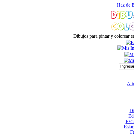
Haz de E
Dibujos para pintar
y colorear e
Ali
Di
Edi
Escu
Esta
Fa