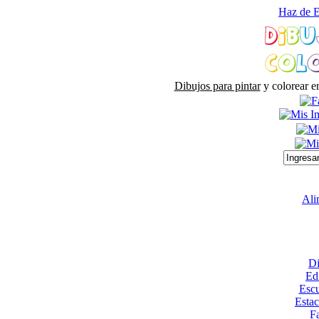
Haz de E
Dibujos para pintar
y colorear e
Ali
Di
Edi
Escu
Esta
Fa