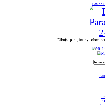
Haz de E
Dibujos para pintar
y colorear e
Ali
Di
Edi