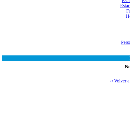
Escu
Esta
Fa
He
Pers
No
‹‹ Volver 