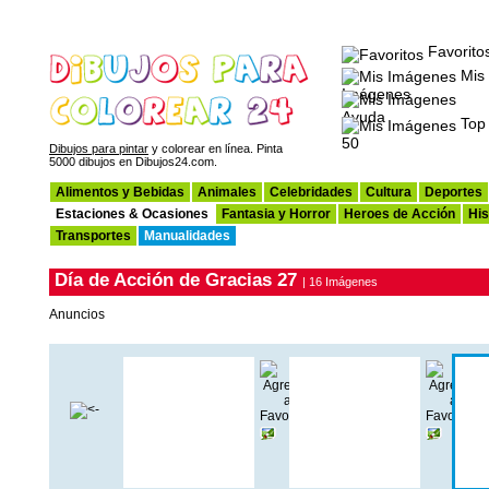
Favorito
Mis
Imágenes
Ayuda
Top
50
Dibujos para pintar
y colorear en línea. Pinta
5000 dibujos en Dibujos24.com.
Alimentos y Bebidas
Animales
Celebridades
Cultura
Deportes
Estaciones & Ocasiones
Fantasia y Horror
Heroes de Acción
His
Transportes
Manualidades
Día de Acción de Gracias 27
| 16 Imágenes
Anuncios