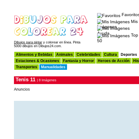
Favorito
Mis
Imágenes
Ayuda
Top
50
Dibujos para pintar
y colorear en línea. Pinta
5000 dibujos en Dibujos24.com.
Alimentos y Bebidas
Animales
Celebridades
Cultura
Deportes
Estaciones & Ocasiones
Fantasia y Horror
Heroes de Acción
His
Transportes
Manualidades
Tenis 11
| 8 Imágenes
Anuncios