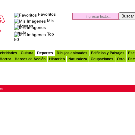
Favoritos
Mis
Imágenes
Ayuda
Top
50
ebridades
Cultura
Deportes
Dibujos animados
Edificios y Paisajes
Esc
 Horror
Heroes de Acción
Historico
Naturaleza
Ocupaciones
Otro
Per
es