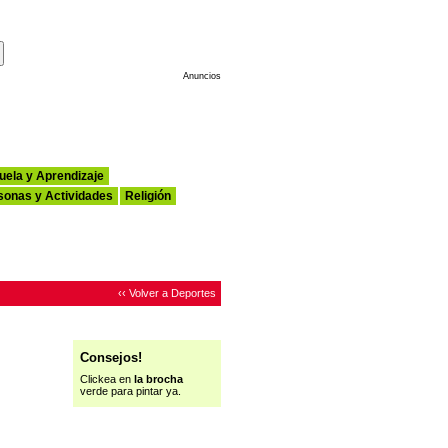
Haz de Esta tu Página de Inicio
Anuncios
uela y Aprendizaje
sonas y Actividades
Religión
‹‹ Volver a Deportes
Consejos!
Clickea en
la brocha
verde para pintar ya.