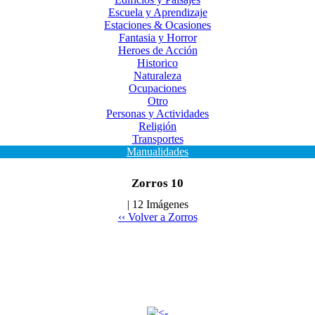
Escuela y Aprendizaje
Estaciones & Ocasiones
Fantasia y Horror
Heroes de Acción
Historico
Naturaleza
Ocupaciones
Otro
Personas y Actividades
Religión
Transportes
Manualidades
Zorros 10
| 12 Imágenes
‹‹ Volver a Zorros