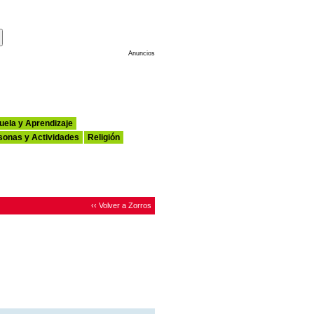
Haz de Esta tu Página de Inicio
Anuncios
uela y Aprendizaje
sonas y Actividades
Religión
‹‹ Volver a Zorros