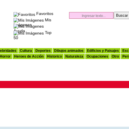
Favoritos
Mis
Imágenes
Ayuda
Top
50
ebridades
Cultura
Deportes
Dibujos animados
Edificios y Paisajes
Esc
 Horror
Heroes de Acción
Historico
Naturaleza
Ocupaciones
Otro
Per