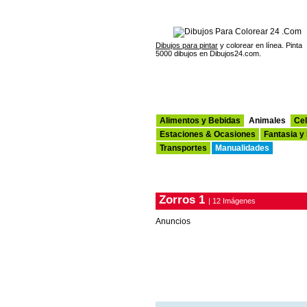
Dibujos para pintar
y colorear en línea. Pinta
5000 dibujos en Dibujos24.com.
Alimentos y Bebidas
Animales
Cel
Estaciones & Ocasiones
Fantasia y
Transportes
Manualidades
Zorros 1
| 12 Imágenes
Anuncios