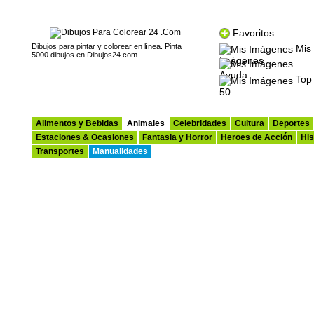
Favoritos
Dibujos para pintar
y colorear en línea. Pinta
Mis
5000 dibujos en Dibujos24.com.
Imágenes
Ayuda
Top
50
Alimentos y Bebidas
Animales
Celebridades
Cultura
Deportes
Estaciones & Ocasiones
Fantasia y Horror
Heroes de Acción
His
Transportes
Manualidades