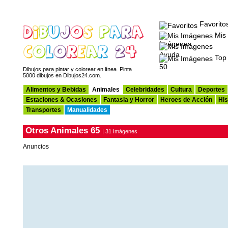
Favorito
Mis
Imágenes
Ayuda
Top
50
Dibujos para pintar
y colorear en línea. Pinta
5000 dibujos en Dibujos24.com.
Alimentos y Bebidas
Animales
Celebridades
Cultura
Deportes
Estaciones & Ocasiones
Fantasia y Horror
Heroes de Acción
His
Transportes
Manualidades
Otros Animales 65
| 31 Imágenes
Anuncios