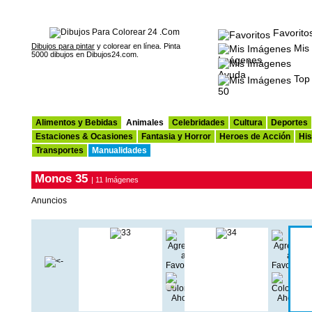
Favorito
Dibujos para pintar
y colorear en línea. Pinta
Mis
5000 dibujos en Dibujos24.com.
Imágenes
Ayuda
Top
50
Alimentos y Bebidas
Animales
Celebridades
Cultura
Deportes
Estaciones & Ocasiones
Fantasia y Horror
Heroes de Acción
His
Transportes
Manualidades
Monos 35
| 11 Imágenes
Anuncios