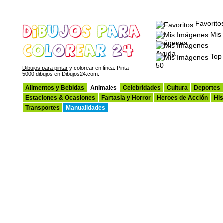
Favorito
Mis
Imágenes
Ayuda
Top
50
Dibujos para pintar
y colorear en línea. Pinta
5000 dibujos en Dibujos24.com.
Alimentos y Bebidas
Animales
Celebridades
Cultura
Deportes
Estaciones & Ocasiones
Fantasia y Horror
Heroes de Acción
His
Transportes
Manualidades