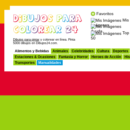
Favoritos
Mis
Imágenes
Ayuda
Top
50
Dibujos para pintar
y colorear en línea. Pinta
5000 dibujos en Dibujos24.com.
Alimentos y Bebidas
Animales
Celebridades
Cultura
Deportes
Estaciones & Ocasiones
Fantasia y Horror
Heroes de Acción
His
Transportes
Manualidades