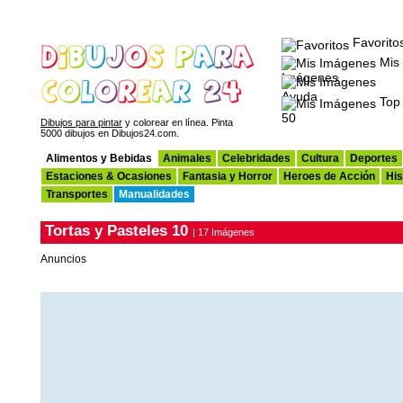
Favorito
Mis
Imágenes
Ayuda
Top
50
Dibujos para pintar
y colorear en línea. Pinta
5000 dibujos en Dibujos24.com.
Alimentos y Bebidas
Animales
Celebridades
Cultura
Deportes
Estaciones & Ocasiones
Fantasia y Horror
Heroes de Acción
His
Transportes
Manualidades
Tortas y Pasteles 10
| 17 Imágenes
Anuncios