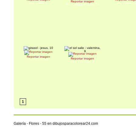
bella flor
Reportar imagen
Por: LEBY, 6
Por: miriam, 
Por: claudia h vilella, 54
girasol
Reportar imagen
el sol salio
Reportar imagen
Por: jesus, 10
Por: valentina, 9
1
Galería - Flores - 55 en dibujosparacolorear24.com