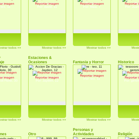
err
jhon keneri
Bandera
Mik
ar imagen
Reportar imagen
Reportar imagen
Reportar
 teo, 11
Por: david, 11
Por: Maia, 7
Por: Jua
strar todos »»
Mostrar todos »»
Mostrar todos »»
Most
y
Estaciones &
aje
Ocasiones
Fantasia y Horror
Historico
re
Reportar imagen
li Florio
Accion De Gracias
tesoooro a
ar imagen
Reportar imagen
Reportar
Por: teo, 11
oli Florio, 30
Por: Jayden, 12
Por: gero
strar todos »»
Mostrar todos »»
Mostrar todos »»
Most
Personas y
ones
Otro
Actividades
Religión