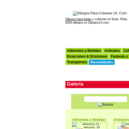
Dibujos para pintar
y colorear en línea. Pinta
5000 dibujos en Dibujos24.com.
Alimentos y Bebidas
Animales
Cel
Estaciones & Ocasiones
Fantasia y
Transportes
Manualidades
Galería
Alimentos y Bebidas
Animale