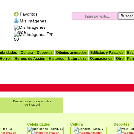
Favoritos
Mis Imágenes
Ayuda
Top
50
ebridades
Cultura
Deportes
Dibujos animados
Edificios y Paisajes
Esc
 Horror
Heroes de Acción
Historico
Naturaleza
Ocupaciones
Otro
Per
Buscar por artista o nombre
de imagen!
s
Celebridades
Cultura
Deportes