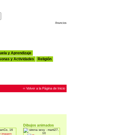
Haz de Esta tu Página de Inicio
Anuncios
uela y Aprendizaje
sonas y Actividades
Religión
‹‹ Volver a la Página de Inicio
Dibujos animados